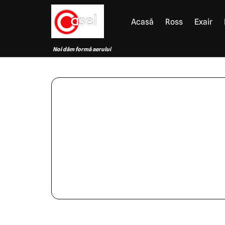
Acasă
Ross
Exair
Noi dăm formă aerului