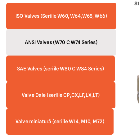
S
ISO Valves (Seriile W60, W64,W65, W66)
ANSI Valves (W70 C W74 Series)
SAE Valves (seriile W80 C W84 Series)
Valve Dale (seriile CP,CX,LF,LX,LT)
Valve miniatură (seriile W14, M10, M72)