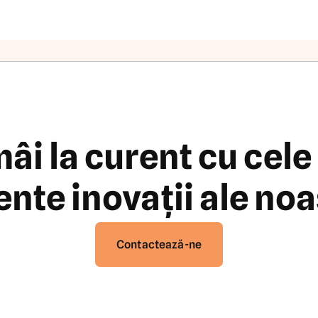
âi la curent cu cele
ente inovații ale noa
Contactează-ne