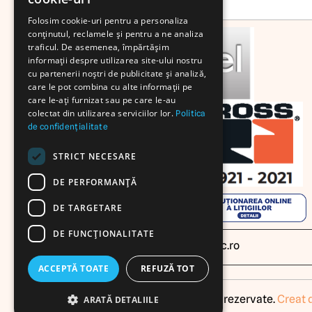
Folosim cookie-uri pentru a personaliza
conținutul, reclamele și pentru a ne analiza
traficul. De asemenea, împărtășim
informații despre utilizarea site-ului nostru
cu partenerii noștri de publicitate și analiză,
care le pot combina cu alte informații pe
care le-ați furnizat sau pe care le-au
colectat din utilizarea serviciilor lor.
Politica
de confidențialitate
STRICT NECESARE
DE PERFORMANȚĂ
DE TARGETARE
DE FUNCŢIONALITATE
office@caselpneumatic.ro
ACCEPTĂ TOATE
REFUZĂ TOT
© 2025 Casel. Toate drepturile rezervate.
Creat 
ARATĂ DETALIILE