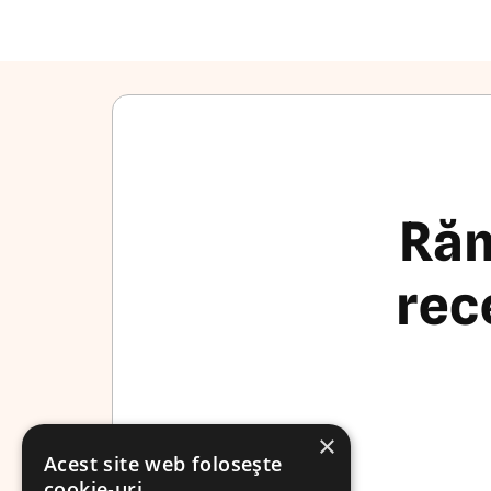
Răm
rec
×
Acest site web folosește
cookie-uri