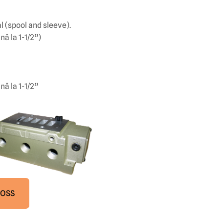
 (spool and sleeve).
nă la 1-1/2”)
nă la 1-1/2”
ROSS