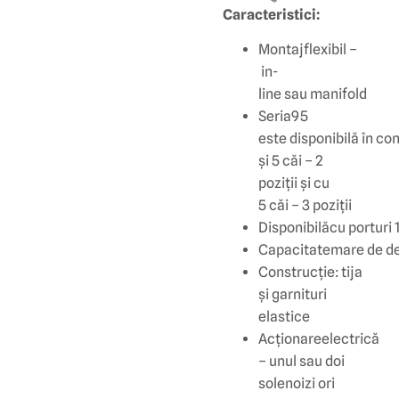
Caracteristici:
Montajflexibil –
in-
line sau manifold
Seria95
este disponibilă în con
și 5 căi – 2
poziții și cu
5 căi – 3 poziții
Disponibilăcu porturi 1/
Capacitatemare de de
Construcție: tija
și garnituri
elastice
Acționareelectrică
– unul sau doi
solenoizi ori