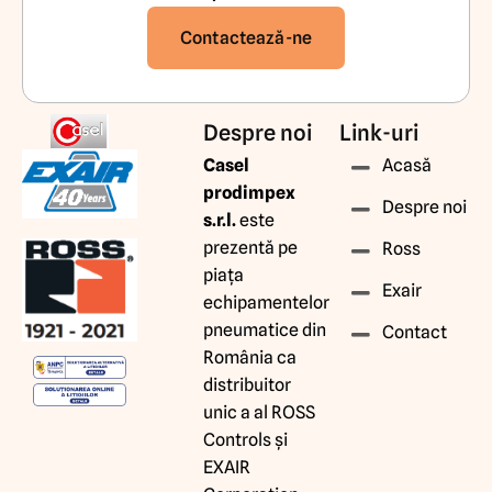
Contactează-ne
Despre noi
Link-uri
Casel
Acasă
prodimpex
Despre noi
s.r.l.
este
prezentă pe
Ross
piața
Exair
echipamentelor
pneumatice din
Contact
România ca
distribuitor
unic a al ROSS
Controls și
EXAIR