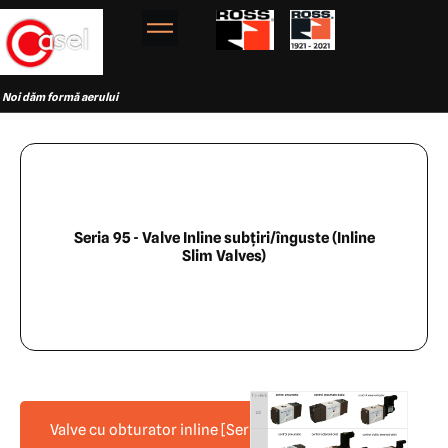
Noi dăm formă aerului
Seria 95 - Valve Inline subțiri/înguste (Inline
Slim Valves)
Valve cu obturator inline [Seriile 21 și 27]