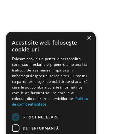
×
Acest site web folosește
cookie-uri
Folosim cookie-uri pentru a personaliza
conținutul, reclamele și pentru a ne analiza
traficul. De asemenea, împărtășim
informații despre utilizarea site-ului nostru
cu partenerii noștri de publicitate și analiză,
care le pot combina cu alte informații pe
care le-ați furnizat sau pe care le-au
colectat din utilizarea serviciilor lor.
Politica
de confidențialitate
STRICT NECESARE
DE PERFORMANȚĂ