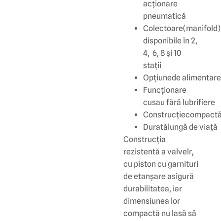
acționare
pneumatică
Colectoare(manifold)
disponibile în 2,
4, 6, 8 și 10
stații
Opțiunede alimentare:
Funcționare
cusau fără lubrifiere
Construcțiecompact
Duratălungă de viață
Construcția
rezistentă a valvelr,
cu piston cu garnituri
de etanșare asigură
durabilitatea, iar
dimensiunea lor
compactă nu lasă să