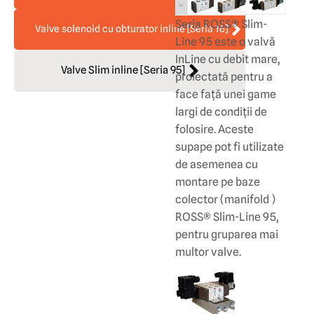
Seria ROSS® Slim-
Valve solenoid cu obturator inline [Seria 16]
Line 95 este o valvă
InLine cu debit mare,
Valve Slim inline [Seria 95]
proiectată pentru a
face față unei game
largi de condiții de
folosire. Aceste
supape pot fi utilizate
de asemenea cu
montare pe baze
colector (manifold )
ROSS® Slim-Line 95,
pentru gruparea mai
multor valve.