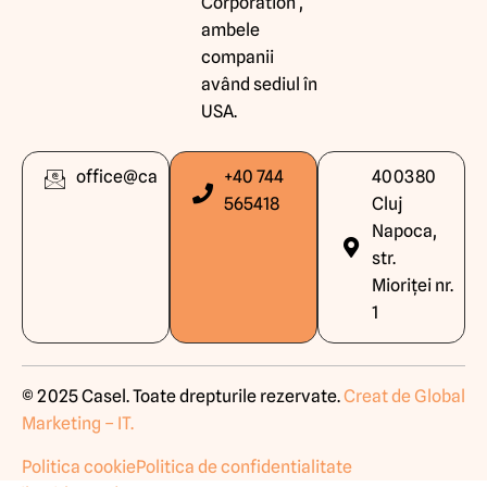
Corporation ,
ambele
companii
având sediul în
USA.
office@caselpneumatic.ro
+40 744
400380
565418
Cluj
Napoca,
str.
Mioriței nr.
1
© 2025 Casel. Toate drepturile rezervate.
Creat de Global
Marketing – IT
.
Politica cookie
Politica de confidentialitate